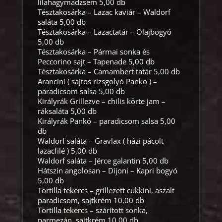
lilahagymadzsem 5,00 db
Tésztakosárka – Lazac kaviár – Waldorf
saláta 5,00 db
Tésztakosárka – Lazactatár – Olajbogyó
5,00 db
Tésztakosárka – Pármai sonka és
Peccorino sajt – Tapenade 5,00 db
Tésztakosárka – Camambert tatár 5,00 db
Arancini ( sajtos rizsgolyó Panko ) –
paradicsom salsa 5,00 db
Királyrák Grillezve – chilis körte jam –
ráksaláta 5,00 db
Királyrák Pankó – paradicsom salsa 5,00
db
Waldorf saláta – Gravlax ( házi pácolt
lazacfilé ) 5,00 db
Waldorf saláta – Jérce galantin 5,00 db
Hátszin angolosan – Dijoni – Kapri bogyó
5,00 db
Tortilla tekercs – grillezett cukkini, aszalt
paradicsom, sajtkrém 10,00 db
Tortilla tekercs – szárított sonka,
parmezán, sajtkrém 10,00 db