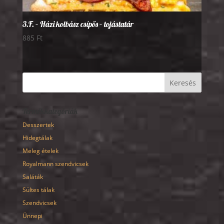
3.F. – Házi kolbász csípős – tojástatár
885
Ft
Termékkategóriák
Desszertek
Hidegtálak
Meleg ételek
Royalmann szendvicsek
Saláták
Sültes tálak
Szendvicsek
Ünnepi