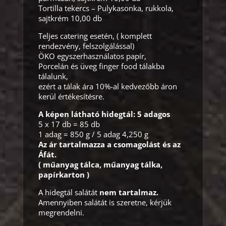
Tortilla tekercs – Pulykasonka, rukkola,
sajtkrém 10,00 db
Teljes catering esetén, ( komplett
rendezvény, felszolgálással)
ÖKO egyszerhasználatos papír,
Porcelán és üveg finger food tálakba
tálalunk,
ezért a tálak ára 10%-al kedvezőbb áron
kerül értékesítésre.
A képen látható hidegtál: 5 adagos
5 x 17 db = 85 db
1 adag = 850 g / 5 adag 4,250 g
Az ár tartalmazza a csomagolást és az
Áfát.
( műanyag tálca, műanyag tálka,
papírkarton )
A hidegtál salátát
nem tartalmaz.
Amennyiben salátát is szeretne, kérjük
megrendelni.