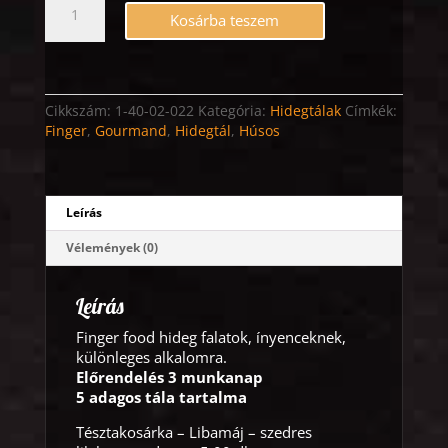
Finger
Kosárba teszem
food
hidegtál
4.2.85.
mennyiség
Cikkszám:
1-40-02-022
Kategória:
Hidegtálak
Címkék:
Finger
,
Gourmand
,
Hidegtál
,
Húsos
Leírás
Vélemények (0)
Leírás
Finger food hideg falatok, ínyenceknek,
különleges alkalomra.
Előrendelés 3 munkanap
5 adagos tála tartalma
Tésztakosárka – Libamáj – szedres