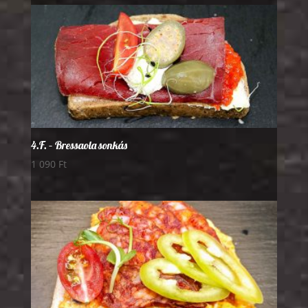
4.F. – Bressaola sonkás
1 090
Ft